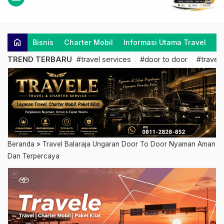
home
Bisnis
Charter Mobil
Informasi Utama Travel
K
TREND TERBARU
#travel services
#door to door
#travel 
Beranda
»
Travel Balaraja Ungaran Door To Door Nyaman Aman
Dan Terpercaya