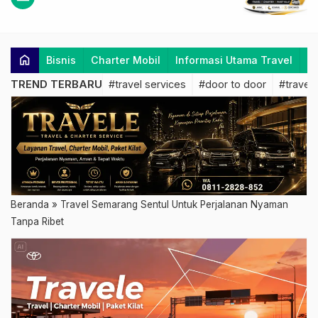
home
Bisnis
Charter Mobil
Informasi Utama Travel
K
TREND TERBARU
#travel services
#door to door
#travel 
Beranda
»
Travel Semarang Sentul Untuk Perjalanan Nyaman
Tanpa Ribet