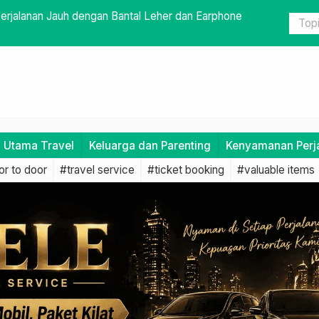
 Pastikan Tak Ada Barang yang Tertinggal
Bahaya Men
i Utama Travel
Keluarga dan Parenting
Kenyamanan Perj
r to door
#travel service
#ticket booking
#valuable items