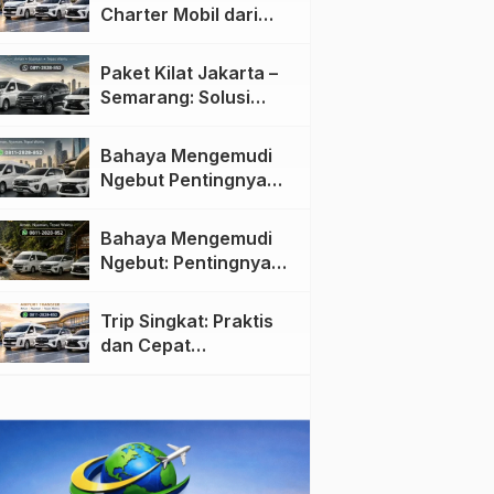
Charter Mobil dari
Jakarta ke Semarang:
Nyaman dan Fleksibel
Paket Kilat Jakarta –
Semarang: Solusi
Pengiriman Cepat dan
Efisien
Bahaya Mengemudi
Ngebut Pentingnya
Keselamatan di Jalan
raya
Bahaya Mengemudi
Ngebut: Pentingnya
Keselamatan di Jalan
Trip Singkat: Praktis
dan Cepat
Menggunakan Travel