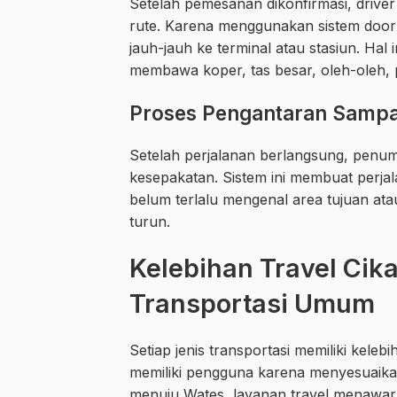
Setelah pemesanan dikonfirmasi, driv
rute. Karena menggunakan sistem doo
jauh-jauh ke terminal atau stasiun. H
membawa koper, tas besar, oleh-oleh, 
Proses Pengantaran Sampa
Setelah perjalanan berlangsung, penum
kesepakatan. Sistem ini membuat perja
belum terlalu mengenal area tujuan atau
turun.
Kelebihan Travel Ci
Transportasi Umum
Setiap jenis transportasi memiliki kele
memiliki pengguna karena menyesuaika
menuju Wates, layanan travel menawark