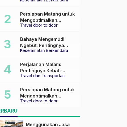
Keselamatan di Jalan
raya
Persiapan Matang untuk
Mengoptimalkan
Travel door to door
Pengalaman Travel
Bahaya Mengemudi
Ngebut: Pentingnya
Keselamatan Berkendara
Keselamatan di Jalan
Perjalanan Malam:
Pentingnya Kehati-
Travel dan Transportasi
hatian dan Pemilihan
Transportasi yang Tepat
Persiapan Matang untuk
Mengoptimalkan
Travel door to door
Pengalaman Travel
ERBARU
Menggunakan Jasa