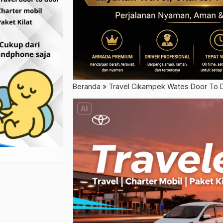
Beranda
»
Travel Cikampek Wates Door To