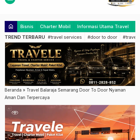
home
Bisnis
Charter Mobil
Informasi Utama Travel
K
TREND TERBARU
#travel services
#door to door
#travel 
Beranda
»
Travel Balaraja Semarang Door To Door Nyaman
Aman Dan Terpercaya