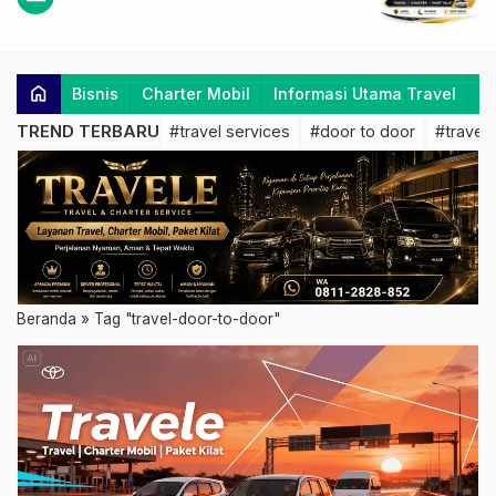
home
Bisnis
Charter Mobil
Informasi Utama Travel
K
TREND TERBARU
#travel services
#door to door
#travel 
Beranda
»
Tag "travel-door-to-door"