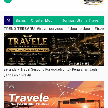
home
Bisnis
Charter Mobil
Informasi Utama Travel
K
TREND TERBARU
#travel services
#door to door
#travel 
Beranda
»
Travel Serpong Purwodadi untuk Perjalanan Jauh
yang Lebih Praktis